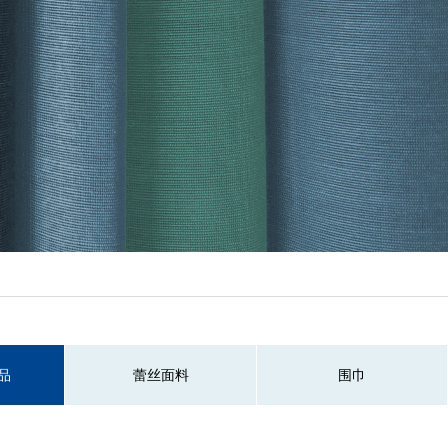
品
蕾丝面料
围巾